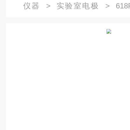
仪器
>
实验室电极
> 618P
618P/628P