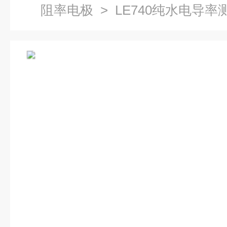
阻率电极
> LE740纯水电导率测