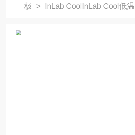
极
> InLab CoolInLab Coo