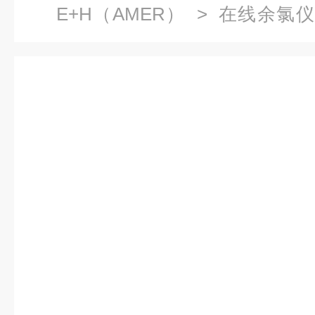
E+H（AMER）
>
在线余氯仪
四线制余氯/二氧化氯变送器