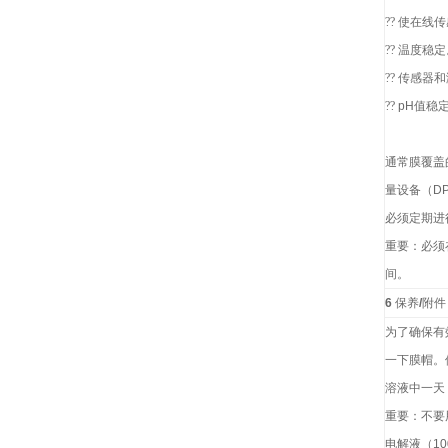
??
使在线传
??
温度稳定
??
传感器和
??
pH
值稳
通常膜覆盖
量设备（
D
必须定期进
重要：必须
间。
6
保养
/
附件
为了确保有
一下膜帽。
溶液中一天
重要：不要
电解液（
10