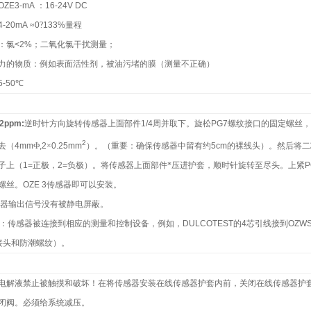
OZE3-mA
：
16-24V DC
4-20mA
≈
0
?
133%
量程
：氯
<2%
；二氧化氯干扰测量；
力的物质：例如表面活性剂，被油污堵的膜（测量不正确）
5-50
℃
2ppm:
逆时针方向旋转传感器上面部件
1/4
周并取下。旋松
PG7
螺纹接口的固定螺丝，
2
去（
4mm
Ф
,2
×
0.25mm
）。（重要：确保传感器中留有约
5cm
的裸线头）。然后将二
子上（
1=
正极，
2=
负极）。将传感器上面部件*压进护套，顺时针旋转至尽头。上紧
P
螺丝。
OZE 3
传感器即可以安装。
感器输出信号没有被静电屏蔽。
：传感器被连接到相应的测量和控制设备，例如，
DULCOTEST
的
4
芯引线接到
OZW
接头和防潮螺纹）。
电解液禁止被触摸和破坏！在将传感器安装在线传感器护套内前，关闭在线传感器护
闭阀。必须给系统减压。