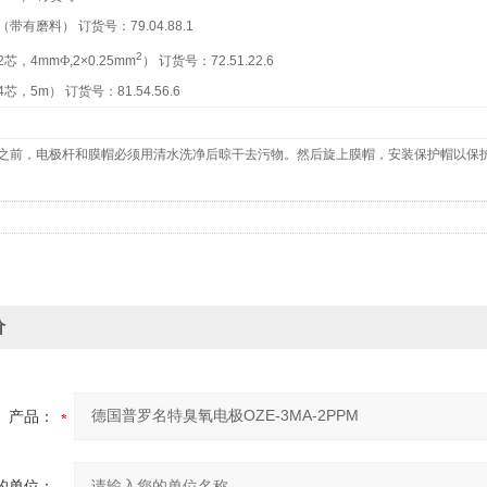
（带有磨料） 订货号：
79.04.88.1
2
2
芯，
4mm
Ф
,2×0.25mm
） 订货号：
72.51.22.6
4
芯，
5m
） 订货号：
81.54.56.6
之前，电极杆和膜帽必须用清水洗净后晾干去污物。然后旋上膜帽，安装保护帽以保
价
产品：
的单位：