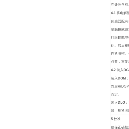
在处理含有
4.1
将电解
传感器配有
要触摸或破
打膜帽能够
处。然后稍
拧紧膜帽。
必要，重复
4.2
装入
DG
装入
DGM
然后在
DG
而定。
装入
DLG
：
器，用紧固
5
校准
确保正确校