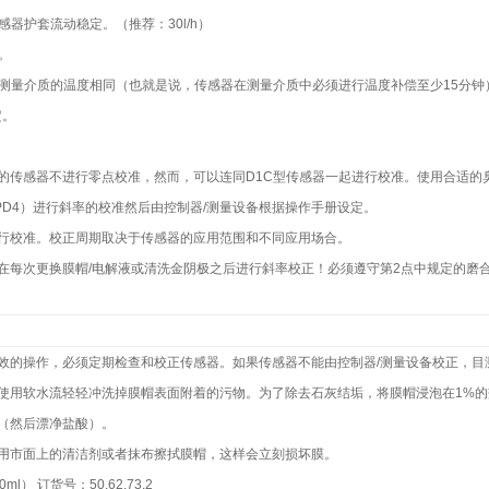
感器护套流动稳定。（推荐：
30l
/h
）
。
测量介质的温度相同（也就是说，传感器在测量介质中必须进行温度补偿至少
15
分钟
定。
的传感器不进行零点校准，然而，可以连同
D1C
型传感器一起进行校准。使用合适的
PD4
）进行斜率的校准然后由控制器
/
测量设备根据操作手册设定。
行校准。校正周期取决于传感器的应用范围和不同应用场合。
在每次更换膜帽
/
电解液或清洗金阴极之后进行斜率校正！必须遵守第
2
点中规定的磨
效的操作，必须定期检查和校正传感器。如果传感器不能由控制器
/
测量设备校正，目
使用软水流轻轻冲洗掉膜帽表面附着的污物。为了除去石灰结垢，将膜帽浸泡在
1%
的
（然后漂净盐酸）。
用市面上的清洁剂或者抹布擦拭膜帽，这样会立刻损坏膜。
0ml
） 订货号：
50.62.73.2