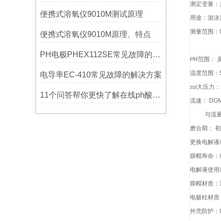
测定变量：
便携式溶氧仪9010M测试原理
用途：游泳
测量范围：
便携式溶氧仪9010M原理、特点
0.
PH电极PHEX112SE常见故障的解决方案
H
范围： 
P
温度范围：
电导率EC-410常见故障的解决方案
zui大压力：
11个问答帮你更快了解在线ph酸度计
流速：
DG
与流量关
磨合期： 
更换电解液
/
膜帽寿命：
电解液使用
膜帽材质：
电极柱材质
外壳防护：