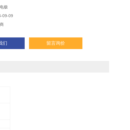
，饮用水和类似水质的工艺用水（无表面活性剂）
电极
mg/l OZE 3-mA-2ppm 订货号：79.29.57.8
E 2.2-4P 订货号：91.49.23.
09-09
商
我们
留言询价