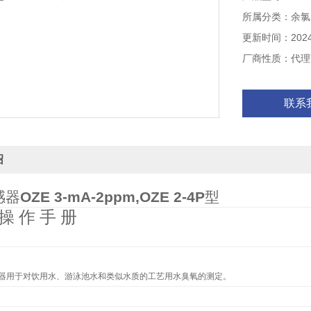
用途：游泳池水
所属分类：余氯
测量范围：0.02?2
0.1?3mg/l OZ
更新时间：2024-
厂商性质：代理
联系
绍
感器
OZE 3-mA-2ppm,OZE 2-4P
型
 操 作 手 册
器用于对饮用水、游泳池水和类似水质的工艺用水臭氧的测定。