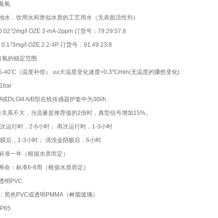
臭氧
池水，饮用水和类似水质的工艺用水（无表面活性剂）
0.02
?
2mg/l OZE 3-mA-2ppm
订货号：
79.29.57.8
1
?
3
mg/l OZE 2.2-4P
订货号：
91.49.23.8
臭氧的稳定范围
5-40
℃（温度补偿） zui大温度变化速度
<0.3
℃
/min(
无温度的骤然变化
)
1bar
M
或
DLGlll A/B
型在线传感器护套中为
30l/h
系不大，当流量是推荐值的
2
倍时，典型信号增加
15%
。
初次运行时，
2-6
小时； 再次运行时，
1-3
小时
膜后，
1-3
小时； 清洗金阴极后，
6
小时
标准一年（根据水质而定）
寿命：标准
6-8
周（根据水质而定）
透明
PVC
：黑色
PVC
或透明
PMMA
（树脂玻璃）
IP65