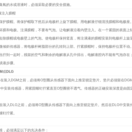
臭氧的水或溶液时，必须采取必要的安全措施。
液注入膜帽
保护膜帽。将保护帽取下然后从电极杆上旋下膜帽。用电解液仔细清洗膜帽和电极座
坏膜和电极。注满膜帽，不要有气泡。让电解液沿着内壁注入。在一个紧固的表面上
去除膜帽或电极壁上的气泡。使电极杆保持竖直，将注满液的膜帽安装到电极杆上旋
微倾斜传感器，将电极杆树脂部分的孔转到上部。拧紧膜帽时，保持电极杆位置不动
当拧到一起时，残留的空气和剩余的电解液从孔中排出，电解液腔内不能有气泡存在
填液步骤。
M
或
DLG
：在装入
DGM
之前，必须将
O
型圈从传感器下面向上推至锁定垫片。垫片必须留在
DG
M
中安装传感器，用紧固螺钉拧紧直至
O
型圈密不透气。传感器的正确安装深度是由固
在装入
DLG
之前，必须将
O
型圈从传感器下面向上推至锁定垫片。然后在
DLG
中安装
螺钉拧紧。
准，必须满足以下的先决条件：