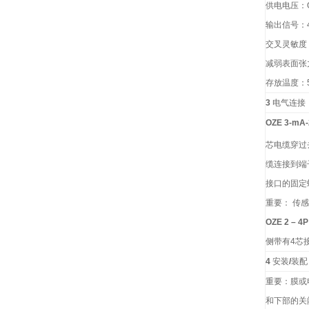
供电电压：
输出信号：
交叉灵敏度
减弱表面张
存放温度：
3
电气连接
OZE 3-mA-
芯电缆穿过
缆连接到端
接口的固定
重要： 传
OZE 2 – 4P
侧带有
4
芯
4
安装
/
装配
重要：膜或
和下部的关