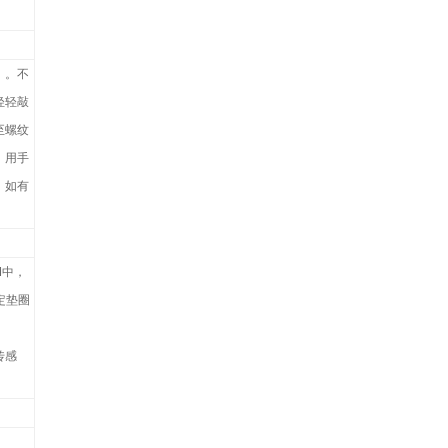
。。不
轻轻敲
至螺纹
。用手
；如有
M
中，
定垫圈
传感