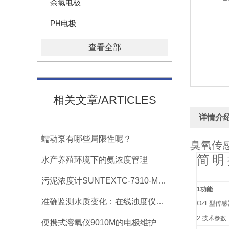
余氯电极
PH电极
查看全部
相关文章/ARTICLES
详情介
蠕动泵有哪些局限性呢？
臭氧传
简 明
水产养殖环境下的氨浓度管理
污泥浓度计SUNTEXTC-7310-M的安装顺序
1功能
准确监测水质变化：在线浊度仪TC-7320RS，守护每一滴水的清澈
OZE
型传感
2.
技术参数
便携式溶氧仪9010M的电极维护