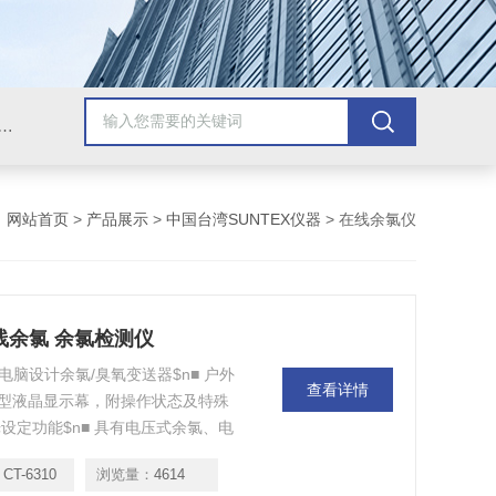
氧、浊度、COD、电极、菌落计数器、加热搅拌器、蒸馏水制造器、标准液、电缆线、计量泵、加药装置、可燃气体探测器、防爆声光报警器、家用可燃气体报警器、风速仪、红外线测温仪、声级计
：
网站首页
>
产品展示
>
中国台湾SUNTEX仪器
> 在线余氯仪
在线余氯 余氯检测仪
微电脑设计余氯/臭氧变送器$n■ 户外
查看详情
大型液晶显示幕，附操作状态及特殊
光设定功能$n■ 具有电压式余氯、电
/自动温度补偿功能及未周期校正$n■
CT-6310
浏览量：
4614