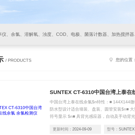
PH/ORP计、电导率/电阻率仪、余氯、溶解
示
您的位置
/ PRODUCTS
SUNTEX CT-6310中国台湾上泰
中国台湾上泰在线余氯$n特性：■ 144X144
防水型设计适合墙装、盘装、圆管安装$n■ 
符号显示 $n■ 具背光感应器，自动及手动背
流式余氯/臭氧等多种电极信号输入$n■ 手动
更新时间：
2024-09-09
型号：
SUNTEX 
密码锁及组合键进入设定