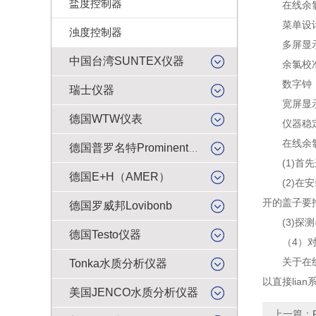
盐度控制器
在线余氯
菜单设计：
浊度控制器
多屏显示：
中国台湾SUNTEX仪器
余氯校准：
数字钟：
瑞士仪器
宽屏显示
德国WTW仪表
仪器稳定性
在线余氯
德国普罗名特Prominent仪表
(1)首先
德国E+H（AMER）
(2)在安
开的盖子要
德国罗威邦Lovibonb
(3)探测
德国Testo仪器
（4）对分
关于在线余
Tonka水质分析仪器
以直接li
美国JENCO水质分析仪器
上一篇：