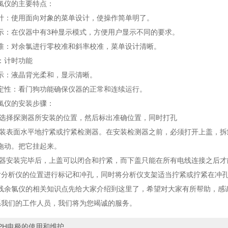
仪的主要特点：
使用面向对象的菜单设计，使操作简单明了。
在仪器中有3种显示模式，方便用户显示不同的要求。
对余氯进行零校准和斜率校准，菜单设计清晰。
计时功能
：液晶背光柔和，显示清晰。
：看门狗功能确保仪器的正常和连续运行。
仪的安装步骤：
选择探测器所安装的位置，然后标出准确位置，同时打孔
装表面水平地拧紧或拧紧检测器。在安装检测器之前，必须打开上盖，拆
拖动。把它挂起来。
器安装完毕后，上盖可以闭合和拧紧，而下盖只能在所有电线连接之后才
析仪的位置进行标记和冲孔，同时将分析仪支架适当拧紧或拧紧在冲孔上
氯仪的相关知识点先给大家介绍到这里了，希望对大家有所帮助，感谢
an系我们的工作人员，我们将为您竭诚的服务。
PH电极的使用和维护